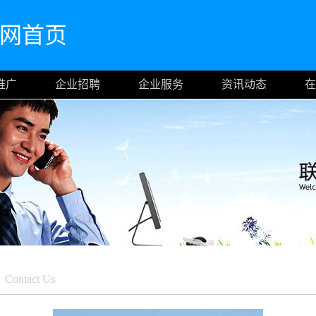
om官网首页
推广
企业招聘
企业服务
资讯动态
在
Contact Us