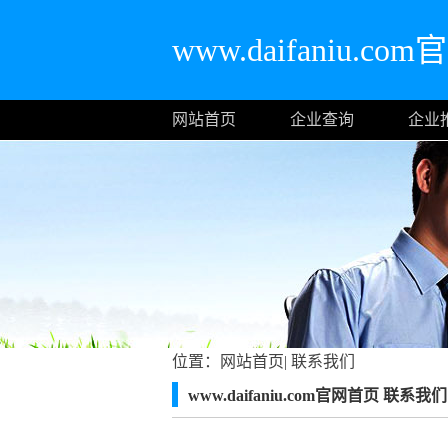
www.daifaniu.c
网站首页
企业查询
企业
位置：
网站首页
|
联系我们
www.daifaniu.com官网首页 联系我们